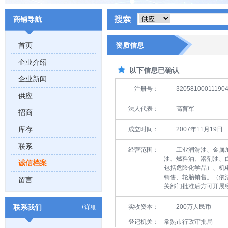
商铺导航
首页
资质信息
企业介绍
以下信息已确认
企业新闻
注册号：
32058100011190
供应
法人代表：
高育军
招商
库存
成立时间：
2007年11月19日
联系
经营范围：
工业润滑油、金属
油、燃料油、溶剂油、
诚信档案
包括危险化学品）、机
销售、轮胎销售。（依
留言
关部门批准后方可开展
联系我们
实收资本：
200万人民币
+详细
登记机关：
常熟市行政审批局